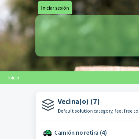
Saltar al contenido principal
Iniciar sesión
Inicio
Vecina(o) (7)
Default solution category, feel free to 
Camión no retira (4)