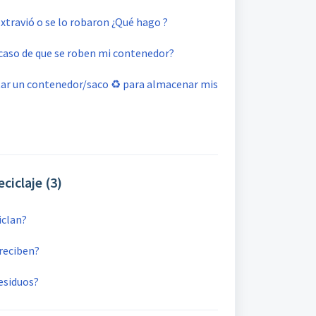
extravió o se lo robaron ¿Qué hago ?
caso de que se roben mi contenedor?
itar un contenedor/saco ♻️ para almacenar mis
ciclaje (3)
iclan?
 reciben?
esiduos?