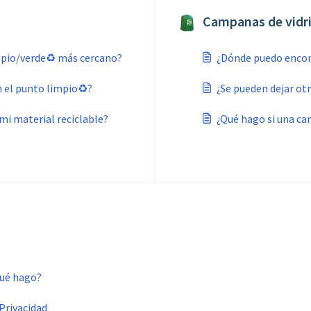
Campanas de vidri
mpio/verde♻️ más cercano?
¿Dónde puedo encon
n el punto limpio♻️?
¿Se pueden dejar ot
mi material reciclable?
¿Qué hago si una c
Qué hago?
Privacidad