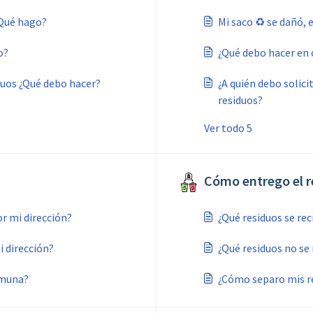
¿Qué hago?
Mi saco ♻️ se dañó, 
o?
¿Qué debo hacer en 
iduos ¿Qué debo hacer?
¿A quién debo solic
residuos?
Ver todo 5
Cómo entrego el re
or mi dirección?
¿Qué residuos se rec
i dirección?
¿Qué residuos no se
omuna?
¿Cómo separo mis r