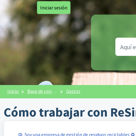
Saltar al contenido principal
Iniciar sesión
Inicio
Base de conocimientos
Gestor
Cómo trabajar con ReS
Soy una empresa de gestión de residuos reciclables ♻