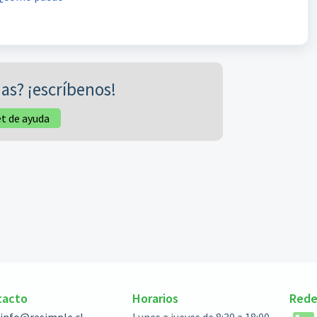
as? ¡escríbenos!
et de ayuda
tacto
Horarios
Rede