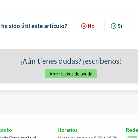
 ha sido útil este artículo?
No
Sí
¿Aún tienes dudas? ¡escríbenos!
Abrir ticket de ayuda
tacto
Horarios
Rede