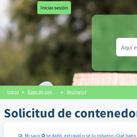
Saltar al contenido principal
Iniciar sesión
Inicio
Base de conocimientos
Vecina(o)
Solicitud de contenedo
Mi saco ♻️ se dañó, extravió o se lo robaron ¿Qué hago