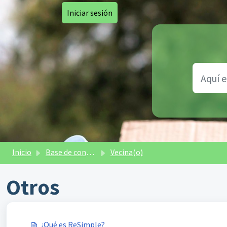
Saltar al contenido principal
Iniciar sesión
Inicio
Base de conocimientos
Vecina(o)
Otros
¿Qué es ReSimple?