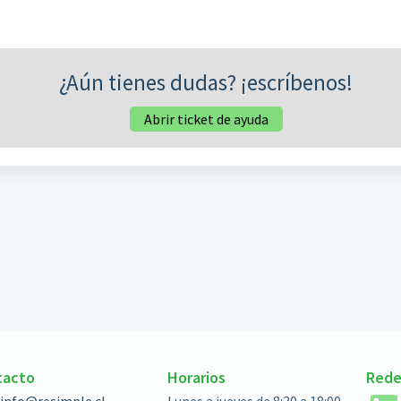
¿Aún tienes dudas? ¡escríbenos!
Abrir ticket de ayuda
tacto
Horarios
Rede